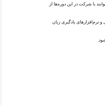
ت شغلی مشخصاً نیاز به تقویت دو مهارت Listening و Speaking دارند می‌توانند با شرکت در این دوره‌ها از
و نرم‌افزارهای یادگیری زبان
ود.