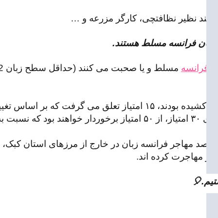
 کند نظیر نظافتچی، کارگر مزرعه و …
 زبان فرانسه مسلط هستند.
ن فرانسه
مسلط و یا صحبت می کنند (حداقل سطح زبان B2 فرانسه) می توانند در
🏻دلیل این اقدام را می توان در تصمیم کانادا به جذب ۴٫۴ درصد مهاجر فرانسه زبان در خارج از
تیم.🎈