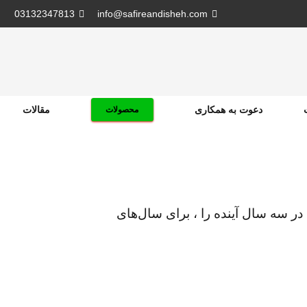
03132347813
info@safireandisheh.com
دعوت به همکاری
مقالات
محصولات
مه SOP
Recommendation
قاضیان اقامت دائم در سه سال آینده را ، برای سال‌های