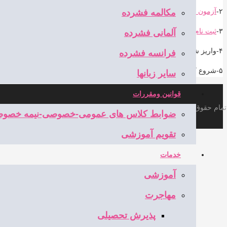
۲-
آزمون تعیین سطح کتبی وشفاهی
مکالمه فشرده
۳-
ثبت نام در سایت بخش پیش ثبت نام
آلمانی فشرده
۴-واریز شهریه یک ترم
فرانسه فشرده
۵-شروع کلاس
سایر زبانها
قوانین ومقررات
تمام حقوق برای
safireandisheh.com
محفوظ است
ضوابط کلاس های عمومی-خصوصی-نیمه خصو
تقویم آموزشی
خدمات
آموزشی
مهاجرت
پذیرش تحصیلی