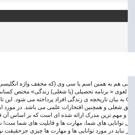
شود. Curriculum Vitae یا به اختصار CV به معنای لغوی « برنامه تحصیلی (یا شغلی) 
و یا تحقیق در یک مرکز دانشگاهی را دارند. به طور کلی در CV به بیان تاریخچه ی زندگی ا
 هرگز نباید در مورد توانایی ها و مهارت ها چیزی جزحقیق