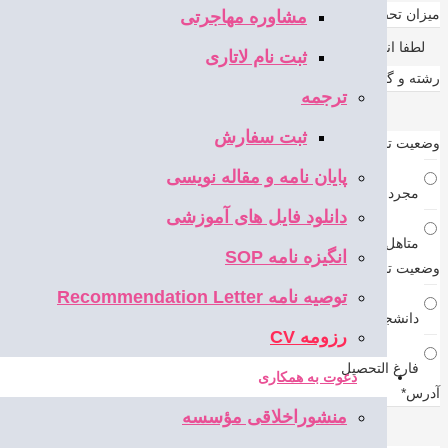
میزان تحصیلات
*
مشاوره مهاجرتی
ثبت نام لاتاری
رشته و گرایش تحصیلی
*
ترجمه
ثبت سفارش
وضعیت تاهل
*
پایان نامه و مقاله نویسی
مجرد
دانلود فایل های آموزشی
متاهل
انگیزه نامه SOP
وضعیت تحصیلی
*
توصیه نامه Recommendation Letter
دانشجو
رزومه CV
فارغ التحصیل
دعوت به همکاری
آدرس
*
منشوراخلاقی مؤسسه