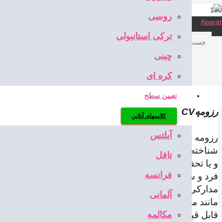
روسی
info@safireandisheh.com
ترکی استانبولی
03132347813
چینی
کره ای
تعیین سطح
رزومهCV
کلاسهای آنلاین
آیلتس
شناخته می
تافل
فرانسه
آلمانی
قابل قبول و ارزشمند باید بدان ها توجه کرد این است که
مکالمه