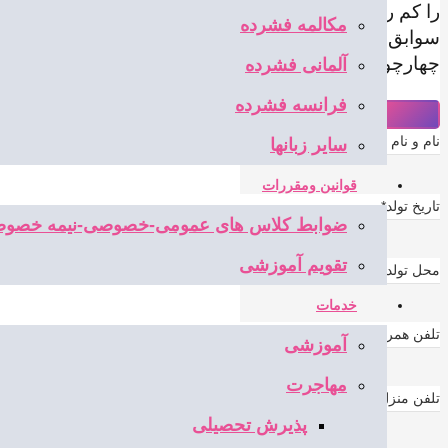
را کم رنگ و نقاط قوت را پر رنگ جلوه داد. رزومه دارای
مکالمه فشرده
سوابق تحصیلی و مهارت های مختلف وی ممکن است دارای 
چهارچوب درست و استانداری را جهت ارئه به همراه داشته
آلمانی فشرده
فرانسه فشرده
نام و نام خانوادگی
*
سایر زبانها
قوانین ومقررات
تاریخ تولد
*
ضوابط کلاس های عمومی-خصوصی-نیمه خصو
تقویم آموزشی
محل تولد
*
خدمات
تلفن همراه
*
آموزشی
مهاجرت
تلفن منزل
*
پذیرش تحصیلی